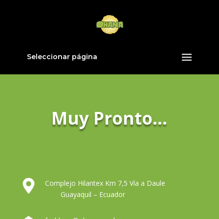
Seleccionar página
Muy Pronto…
Complejo Hilantex Km 7,5 Vía a Daule
Guayaquil – Ecuador