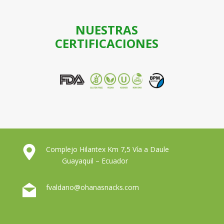
NUESTRAS
CERTIFICACIONES
Complejo Hilantex Km 7,5 Vía a Daule
Guayaquil – Ecuador
fvaldano@ohanasnacks.com